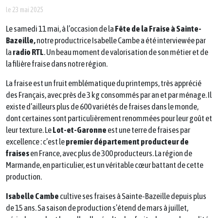
le 23 mai 2025
Le samedi 11 mai, à l’occasion de la
Fête de la Fraise à Sainte-
Bazeille,
notre productrice Isabelle Cambe a été interviewée par
la
radio RTL
. Un beau moment de valorisation de son métier et de
la filière fraise dans notre région.
La fraise est un fruit emblématique du printemps, très apprécié
des Français, avec près de 3 kg consommés par an et par ménage. Il
existe d’ailleurs plus de 600 variétés de fraises dans le monde,
dont certaines sont particulièrement renommées pour leur goût et
leur texture. Le
Lot-et-Garonne
est une terre de fraises par
excellence : c’est le
premier département producteur de
fraises
en France, avec plus de 300 producteurs. La région de
Marmande, en particulier, est un véritable cœur battant de cette
production.
Isabelle Cambe
cultive ses fraises à Sainte-Bazeille depuis plus
de 15 ans. Sa saison de production s’étend de mars à juillet,