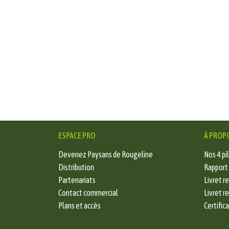
ESPACE PRO
À PROP
Devenez Paysans de Rougeline
Nos 4 pil
Distribution
Rapport
Partenariats
Livret r
Contact commercial
Livret r
Plans et accès
Certific