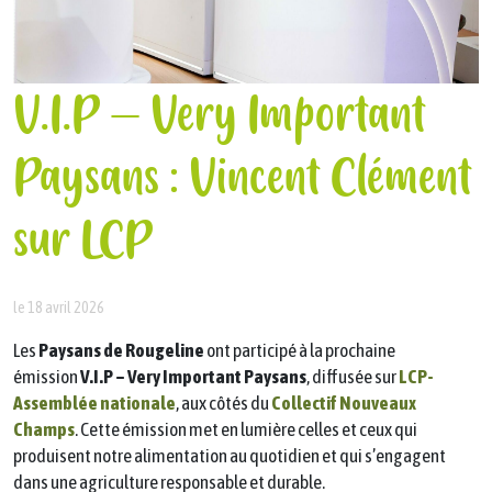
V.I.P – Very Important
Paysans : Vincent Clément
sur LCP
le 18 avril 2026
Les
Paysans de Rougeline
ont participé à la prochaine
émission
V.I.P – Very Important Paysans
, diffusée sur
LCP-
Assemblée nationale
, aux côtés du
Collectif Nouveaux
Champs
. Cette émission met en lumière celles et ceux qui
produisent notre alimentation au quotidien et qui s’engagent
dans une agriculture responsable et durable.