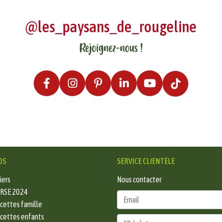
@les_paysans_de_rougeline
Rejoignez-nous !
OS
SERVICE CLIENTÈLE
iers
Nous contacter
 RSE 2024
ecettes famille
ecettes enfants