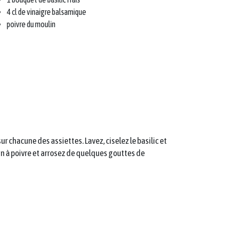
4 cl de vinaigre balsamique
poivre du moulin
ur chacune des assiettes. Lavez, ciselez le basilic et
n à poivre et arrosez de quelques gouttes de