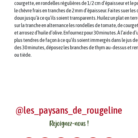
courgette, en rondelles régulières de 1/2 cm d’épaisseur et le po
le chèvre frais en tranches de 2 mm d’épaisseur. Faites suer les o
doux jusqu’à ce qu’ils soient transparents. Huilez un plat en terre
sur la tranche en alternance les rondelles de tomate, de courgett
et arrosez d’huile d’olive. Enfournez pour 30 minutes. À l’aide 
plus tendres de façon à ce qu’ils soient immergés dans le jus de 
des 30 minutes, déposez les branches de thym au-dessus et reme
ou tiède.
@les_paysans_de_rougeline
Rejoignez-nous !