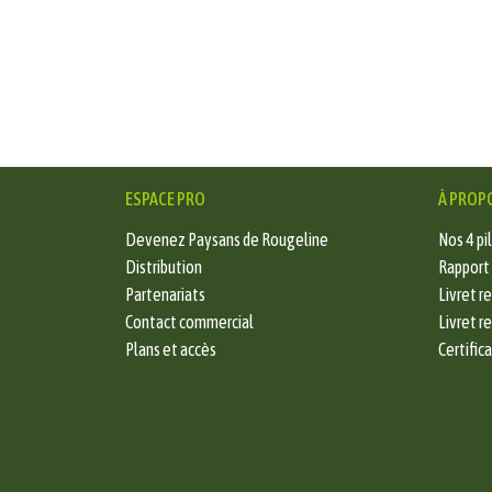
ESPACE PRO
À PROP
Devenez Paysans de Rougeline
Nos 4 pil
Distribution
Rapport
Partenariats
Livret r
Contact commercial
Livret r
Plans et accès
Certific