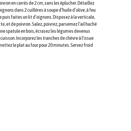
ivron en carrés de 2 cm, sans les éplucher. Détaillez
ignons dans 2 cuillères à soupe d’huile d’olive, à feu
 puis faites un lit d’oignons. Disposez à la verticale,
e, et de poivron. Salez, poivrez, parsemez l’ail haché
d’une spatule en bois, écrasez les légumes devenus
cuisson. Incorporez les tranches de chèvre à l’issue
ttez le plat au four pour 20 minutes. Servez froid