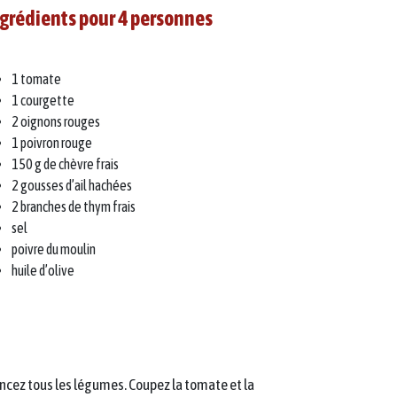
grédients pour 4 personnes
1 tomate
1 courgette
2 oignons rouges
1 poivron rouge
150 g de chèvre frais
2 gousses d’ail hachées
2 branches de thym frais
sel
poivre du moulin
huile d’olive
rincez tous les légumes. Coupez la tomate et la